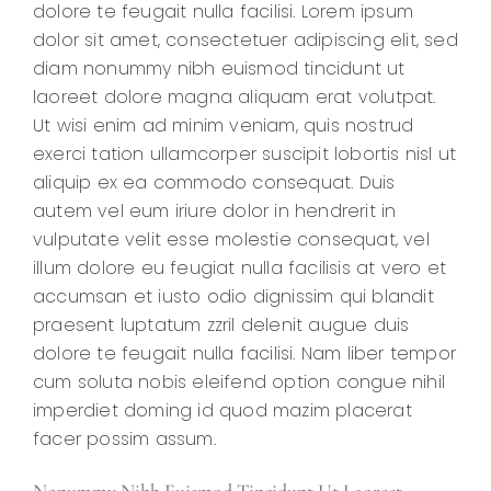
dolore te feugait nulla facilisi. Lorem ipsum
dolor sit amet, consectetuer adipiscing elit, sed
diam nonummy nibh euismod tincidunt ut
laoreet dolore magna aliquam erat volutpat.
Ut wisi enim ad minim veniam, quis nostrud
exerci tation ullamcorper suscipit lobortis nisl ut
aliquip ex ea commodo consequat. Duis
autem vel eum iriure dolor in hendrerit in
vulputate velit esse molestie consequat, vel
illum dolore eu feugiat nulla facilisis at vero et
accumsan et iusto odio dignissim qui blandit
praesent luptatum zzril delenit augue duis
dolore te feugait nulla facilisi. Nam liber tempor
cum soluta nobis eleifend option congue nihil
imperdiet doming id quod mazim placerat
facer possim assum.
Nonummy Nibh Euismod Tincidunt Ut Laoreet