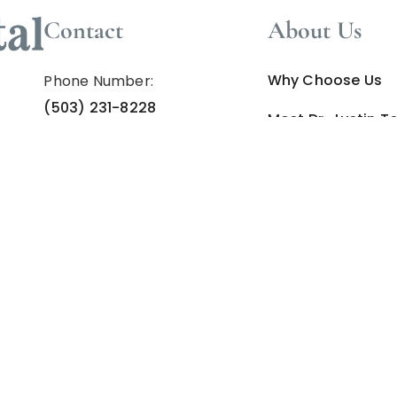
Contact
About Us
Why Choose Us
Phone Number:
(503) 231-8228
Meet
Dr. Justin T
Office Address:
Patient Results
11398 SE 82nd Ave,
Implant Cost & Af
Happy Valley, OR 97086
Insurance & Fina
Privacy Policy