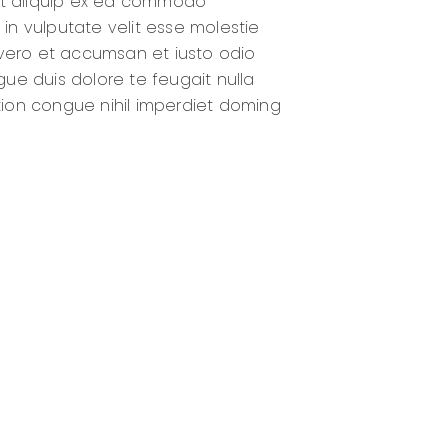
l ut aliquip ex ea commodo
 in vulputate velit esse molestie
t vero et accumsan et iusto odio
gue duis dolore te feugait nulla
ption congue nihil imperdiet doming