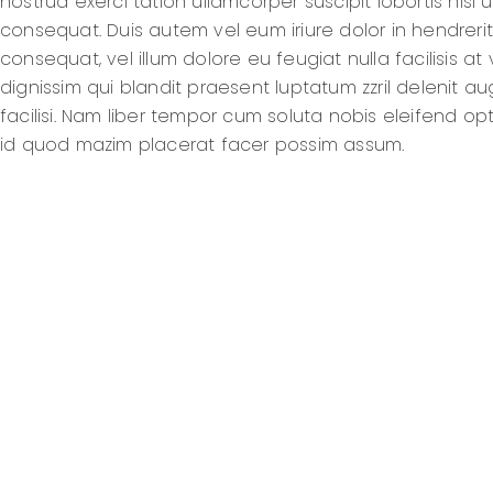
nostrud exerci tation ullamcorper suscipit lobortis nis
consequat. Duis autem vel eum iriure dolor in hendrerit
consequat, vel illum dolore eu feugiat nulla facilisis a
dignissim qui blandit praesent luptatum zzril delenit au
facilisi. Nam liber tempor cum soluta nobis eleifend o
id quod mazim placerat facer possim assum.