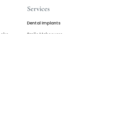
Services
Dental Implants
ooke
Smile Makeovers
General & Family Dentistry
fordability
Periodontics
ncing
Oral Surgery
Sedation Dentistry